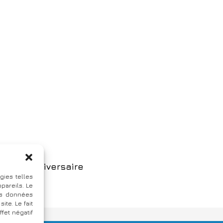
25ème anniversaire
gies telles
pareils. Le
des données
te. Le fait
fet négatif