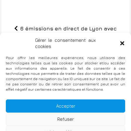
6 émissions en direct de Lyon avec
N
l’ARFIS
Gérer le consentement aux
a
cookies
v
Pour offrir les meilleures expériences, nous utilisons des
Série vidéo pour le Cabinet Differencia
i
technologies telles que les cookies pour stocker et/ou accéder
aux informations des appareils. Le fait de consentir à ces
g
technologies nous permettra de traiter des données telles que le
comportement de navigation ou les ID uniques sur ce site. Le fait de
a
ne pas consentir ou de retirer son consentement peut avoir un
effet négatif sur certaines caractéristiques et fonctions.
t
i
Fièrement propulsé par WordPress
|
TThème : Bellini par
Accepter
Atlantis Themes
o
Refuser
n