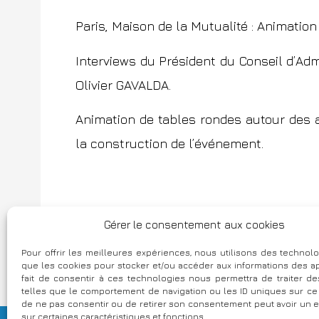
Paris,
Maison de la Mutualité
: Animation
Interviews du Président du Conseil d’Ad
Olivier GAVALDA.
Animation de tables rondes autour des a
la construction de l’événement.
Gérer le consentement aux cookies
N
Econocom Tour 2018
a
Pour offrir les meilleures expériences, nous utilisons des technolo
que les cookies pour stocker et/ou accéder aux informations des ap
v
fait de consentir à ces technologies nous permettra de traiter 
telles que le comportement de navigation ou les ID uniques sur ce si
i
de ne pas consentir ou de retirer son consentement peut avoir un ef
sur certaines caractéristiques et fonctions.