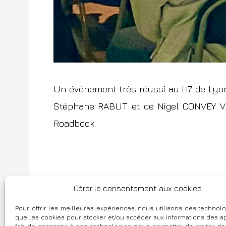
Un événement très réussi au H7 de Lyo
Stéphane RABUT
et de
Nigel CONVEY
V
Roadbook
.
N
Série vidéo pour le Cabinet Differe
Gérer le consentement aux cookies
a
Pour offrir les meilleures expériences, nous utilisons des technolo
v
que les cookies pour stocker et/ou accéder aux informations des ap