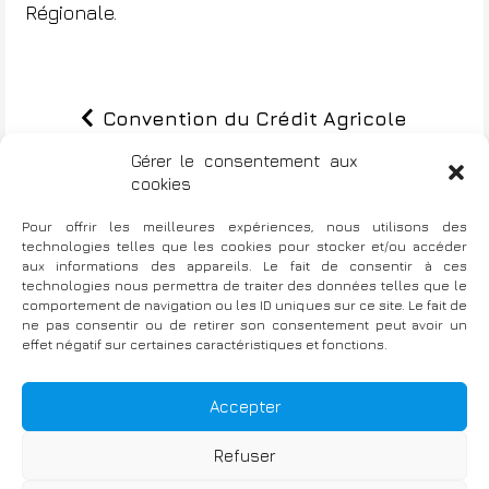
Régionale.
Convention du Crédit Agricole
N
Centre-Loire
Gérer le consentement aux
a
cookies
v
Pour offrir les meilleures expériences, nous utilisons des
LCL: lancement du nouveau projet
i
technologies telles que les cookies pour stocker et/ou accéder
d’entreprise en direct de 8 villes!
aux informations des appareils. Le fait de consentir à ces
g
technologies nous permettra de traiter des données telles que le
comportement de navigation ou les ID uniques sur ce site. Le fait de
a
ne pas consentir ou de retirer son consentement peut avoir un
effet négatif sur certaines caractéristiques et fonctions.
t
i
Fièrement propulsé par WordPress
|
TThème : Bellini par
Accepter
Atlantis Themes
o
Refuser
n