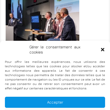
Gérer le consentement aux
cookies
Pour offrir les meilleures expériences, nous utilisons des
EM Grenoble – Profits et
technologies telles que les cookies pour stocker et/ou accéder
N
Epanouissement en Entreprise?
aux informations des appareils. Le fait de consentir à ces
technologies nous permettra de traiter des données telles que le
a
comportement de navigation ou les ID uniques sur ce site. Le fait de
v
ne pas consentir ou de retirer son consentement peut avoir un
effet négatif sur certaines caractéristiques et fonctions.
i
g
Fièrement propulsé par WordPress
|
TThème : Bellini par
Accepter
Atlantis Themes
a