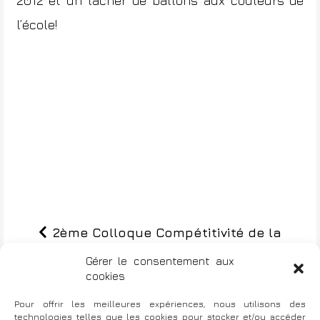
2012 et un lâcher de ballons aux couleurs de
l’école!
2ème Colloque Compétitivité de la
N
Filière Fluviale-Paris (8e)
Gérer le consentement aux
a
cookies
v
Pour offrir les meilleures expériences, nous utilisons des
Toulouse (31) : Banque Populaire
technologies telles que les cookies pour stocker et/ou accéder