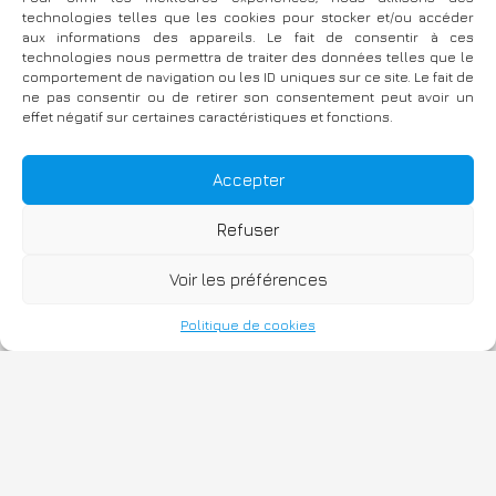
technologies telles que les cookies pour stocker et/ou accéder
aux informations des appareils. Le fait de consentir à ces
technologies nous permettra de traiter des données telles que le
comportement de navigation ou les ID uniques sur ce site. Le fait de
ne pas consentir ou de retirer son consentement peut avoir un
effet négatif sur certaines caractéristiques et fonctions.
RÉACTIONS SUR LE TERRAIN
Accepter
Refuser
Voir les préférences
Politique de cookies
Fièrement propulsé par WordPress
|
TThème : Bellini par
Atlantis Themes