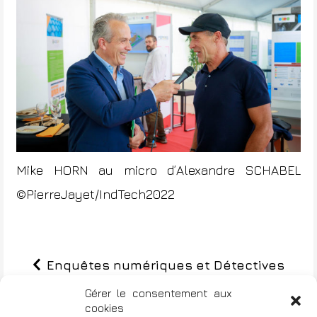
Mike HORN au micro d’Alexandre SCHABEL
©PierreJayet/IndTech2022
Enquêtes numériques et Détectives
N
privés : Evénement Cyber Investigation
Gérer le consentement aux
a
cookies
à Lyon