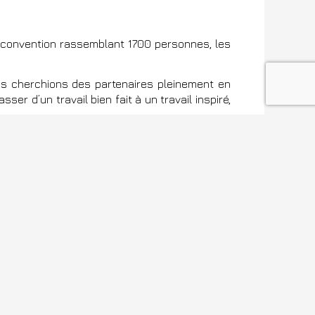
e convention rassemblant 1700 personnes, les
ous cherchions des partenaires pleinement en
r d’un travail bien fait à un travail inspiré,
tes les messages que nous souhaitions faire
bordement pour autant.
 l’espace aux principaux acteurs du projet qui
ur ».
Themes