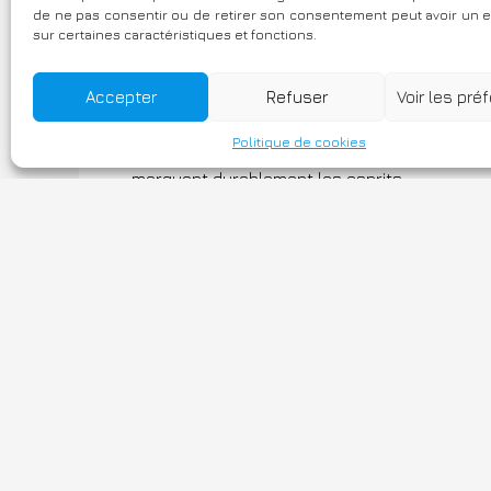
de ne pas consentir ou de retirer son consentement peut avoir un ef
sur certaines caractéristiques et fonctions.
Le Crédit Agricole Normandie Seine a fait a
valeurs clefs de notre Projet d’Entreprise : R
Accepter
Refuser
Voir les pré
Pour ce projet tourné vers la mobilisation 
Politique de cookies
phase avec nos valeurs et capables de les inc
marquant durablement les esprits.
Nous avons trouvé en Alexandre le partenai
passer à l’assistance. Très associé et impliqu
En un mot, il a su trouver la bonne place pou
étaient en scène à ses côtés. En quelque sorte
Fièr