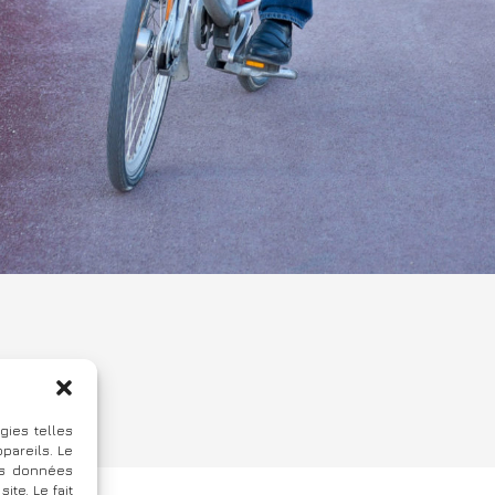
ANDIE
gies telles
pareils. Le
des données
te. Le fait