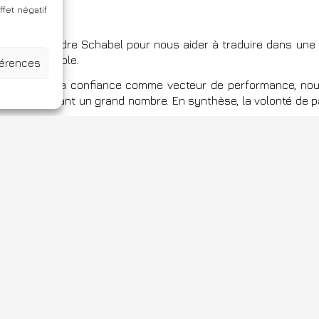
fet négatif
ppel à Alexandre Schabel pour nous aider à traduire dans un
éussir Ensemble.
férences
collective et la confiance comme vecteur de performance, n
arner devant un grand nombre. En synthèse, la volonté de passe
re idéal et à notre écoute pour traduire en verbe et en ac
é à nos côtés dans notre projet, il se l’est approprié, sans dé
r à la fois animer cette soirée avec chaleur, tout en laissant
, il a su allier « le geste du professionnel au coeur de l’amate
ement propulsé par WordPress
|
TThème : Bellini par Atlantis 