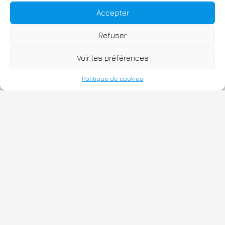
Accepter
Refuser
Voir les préférences
Politique de cookies
Fièrement propulsé par WordPress
|
TThème : Bellini par
Atlantis Themes