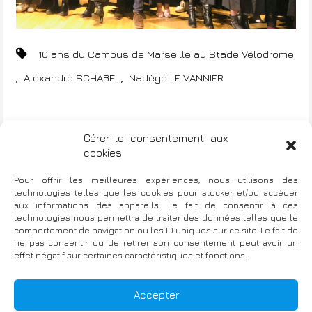
10 ans du Campus de Marseille au Stade Vélodrome
,
,
Alexandre SCHABEL
Nadège LE VANNIER
#faites de la coopération
Gérer le consentement aux
N
cookies
a
Pour offrir les meilleures expériences, nous utilisons des
70 ans du Groupe Partnaire à Orléans
technologies telles que les cookies pour stocker et/ou accéder
v
aux informations des appareils. Le fait de consentir à ces
i
technologies nous permettra de traiter des données telles que le
comportement de navigation ou les ID uniques sur ce site. Le fait de
g
ne pas consentir ou de retirer son consentement peut avoir un
effet négatif sur certaines caractéristiques et fonctions.
a
t
Fièrement propulsé par WordPress
|
TThème : Bellini par
Accepter
Atlantis Themes
i