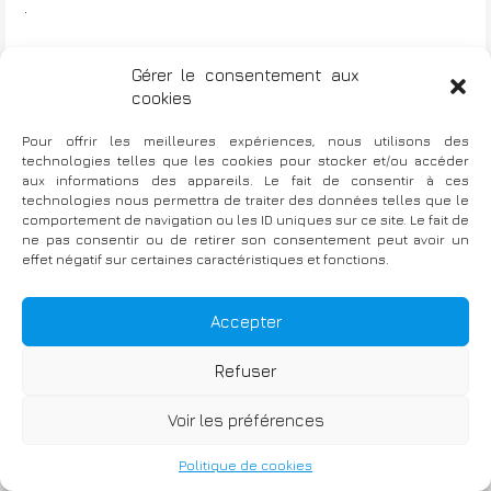
Gérer le consentement aux
cookies
Soirée Banque de La Transition
N
Pour offrir les meilleures expériences, nous utilisons des
Energétique
technologies telles que les cookies pour stocker et/ou accéder
a
aux informations des appareils. Le fait de consentir à ces
technologies nous permettra de traiter des données telles que le
v
comportement de navigation ou les ID uniques sur ce site. Le fait de
ne pas consentir ou de retirer son consentement peut avoir un
i
effet négatif sur certaines caractéristiques et fonctions.
g
Fièrement propulsé par WordPress
|
TThème : Bellini par
Atlantis Themes
a
Accepter
t
Refuser
i
Mentions légales
Voir les préférences
o
n
Politique de cookies