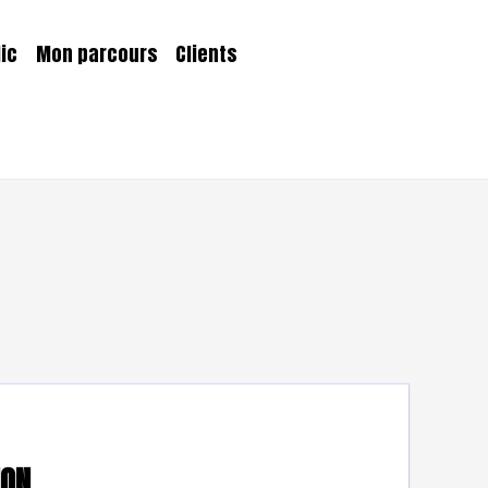
lic
Mon parcours
Clients
ION