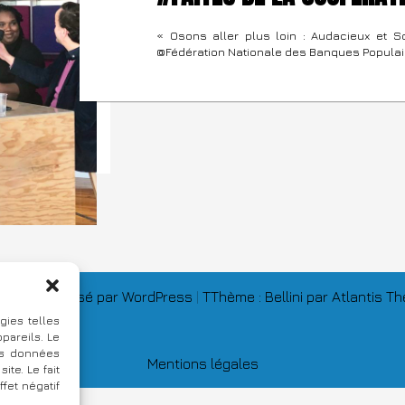
« Osons aller plus loin : Audacieux et S
@Fédération Nationale des Banques Populair
ement propulsé par WordPress
|
TThème : Bellini par Atlantis 
gies telles
pareils. Le
des données
Mentions légales
te. Le fait
fet négatif