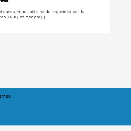
olidaires »Une table ronde organisée par la
es (FNBP), animée par […]
Themes