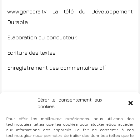
www.geneera.tv
La télé du Développement
Durable
Elaboration du conducteur.
Ecriture des textes.
Enregistrement des commentaires off.
AICVF/Jonathan Evénements
Gérer le consentement aux
N
cookies
a
Pour offrir les meilleures expériences, nous utilisons des
Chambre Régionale de Commerce et
technologies telles que les cookies pour stocker et/ou accéder
v
d’Industrie Rhône-Alpes
aux informations des appareils. Le fait de consentir à ces
i
technologies nous permettra de traiter des données telles que le